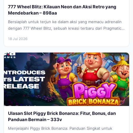
777 Wheel Blitz: Kilauan Neon dan Aksi Retro yang
Mendebarkan – 898aa
Bersiaplah untuk terjun ke dalam aksi yang memacu adrenalin
dengan 777 Wheel Blitz, sebuah kreasi terbaru dari Pragmatic
Play yang...
18 Jul 2026
Ulasan Slot Piggy Brick Bonanza: Fitur, Bonus, dan
Panduan Bermain – 333v
Menjelajahi Piggy Brick Bonanza: Panduan Singkat untuk