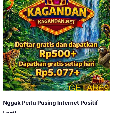
Nggak Perlu Pusing Internet Positif