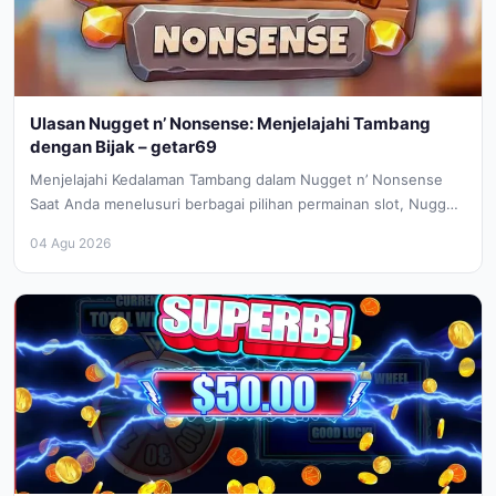
Ulasan Nugget n’ Nonsense: Menjelajahi Tambang
dengan Bijak – getar69
Menjelajahi Kedalaman Tambang dalam Nugget n’ Nonsense
Saat Anda menelusuri berbagai pilihan permainan slot, Nugget
n’ Nonsense dari Play’n GO...
04 Agu 2026