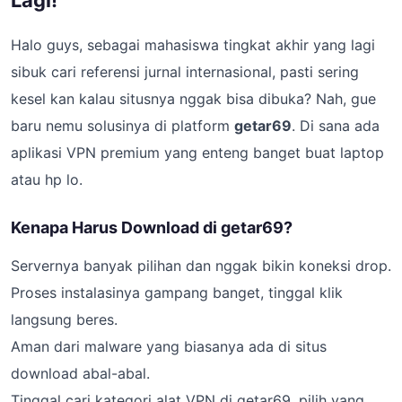
Lagi!
Halo guys, sebagai mahasiswa tingkat akhir yang lagi
sibuk cari referensi jurnal internasional, pasti sering
kesel kan kalau situsnya nggak bisa dibuka? Nah, gue
baru nemu solusinya di platform
getar69
. Di sana ada
aplikasi VPN premium yang enteng banget buat laptop
atau hp lo.
Kenapa Harus Download di getar69?
Servernya banyak pilihan dan nggak bikin koneksi drop.
Proses instalasinya gampang banget, tinggal klik
langsung beres.
Aman dari malware yang biasanya ada di situs
download abal-abal.
Tinggal cari kategori alat VPN di getar69, pilih yang