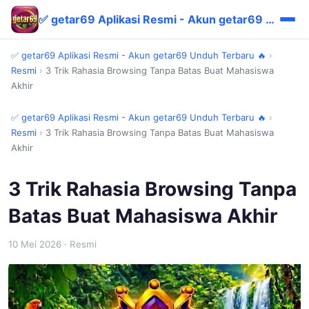
✅ getar69 Aplikasi Resmi - Akun getar69 Unduh Terbaru 🔥
✅ getar69 Aplikasi Resmi - Akun getar69 Unduh Terbaru 🔥
›
Resmi
›
3 Trik Rahasia Browsing Tanpa Batas Buat Mahasiswa
Akhir
✅ getar69 Aplikasi Resmi - Akun getar69 Unduh Terbaru 🔥
›
Resmi
›
3 Trik Rahasia Browsing Tanpa Batas Buat Mahasiswa
Akhir
3 Trik Rahasia Browsing Tanpa
Batas Buat Mahasiswa Akhir
10 Mei 2026
· Resmi