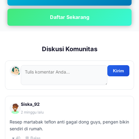
Daftar Sekarang
Diskusi Komunitas
Kirim
Siska_92
2 minggu lalu
Resep martabak teflon anti gagal dong guys, pengen bikin
sendiri di rumah.
♥ 40
💬 Balas