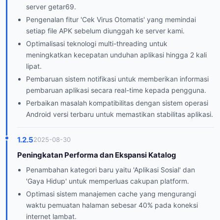
server getar69.
Pengenalan fitur 'Cek Virus Otomatis' yang memindai
setiap file APK sebelum diunggah ke server kami.
Optimalisasi teknologi multi-threading untuk
meningkatkan kecepatan unduhan aplikasi hingga 2 kali
lipat.
Pembaruan sistem notifikasi untuk memberikan informasi
pembaruan aplikasi secara real-time kepada pengguna.
Perbaikan masalah kompatibilitas dengan sistem operasi
Android versi terbaru untuk memastikan stabilitas aplikasi.
1.2.5
2025-08-30
Peningkatan Performa dan Ekspansi Katalog
Penambahan kategori baru yaitu 'Aplikasi Sosial' dan
'Gaya Hidup' untuk memperluas cakupan platform.
Optimasi sistem manajemen cache yang mengurangi
waktu pemuatan halaman sebesar 40% pada koneksi
internet lambat.