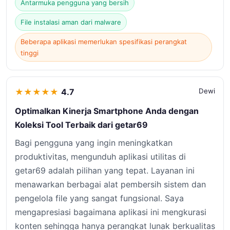
Antarmuka pengguna yang bersih
File instalasi aman dari malware
Beberapa aplikasi memerlukan spesifikasi perangkat
tinggi
★
★
★
★
★
4.7
Dewi
Optimalkan Kinerja Smartphone Anda dengan
Koleksi Tool Terbaik dari getar69
Bagi pengguna yang ingin meningkatkan
produktivitas, mengunduh aplikasi utilitas di
getar69 adalah pilihan yang tepat. Layanan ini
menawarkan berbagai alat pembersih sistem dan
pengelola file yang sangat fungsional. Saya
mengapresiasi bagaimana aplikasi ini mengkurasi
konten sehingga hanya perangkat lunak berkualitas