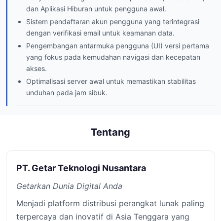
dan Aplikasi Hiburan untuk pengguna awal.
Sistem pendaftaran akun pengguna yang terintegrasi
dengan verifikasi email untuk keamanan data.
Pengembangan antarmuka pengguna (UI) versi pertama
yang fokus pada kemudahan navigasi dan kecepatan
akses.
Optimalisasi server awal untuk memastikan stabilitas
unduhan pada jam sibuk.
Tentang
PT. Getar Teknologi Nusantara
Getarkan Dunia Digital Anda
Menjadi platform distribusi perangkat lunak paling
terpercaya dan inovatif di Asia Tenggara yang