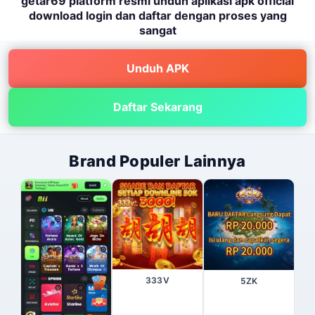
getar69 platform resmi unduh aplikasi apk official
download login dan daftar dengan proses yang
sangat
Unduh APK
Daftar Sekarang
Brand Populer Lainnya
333V
5ZK