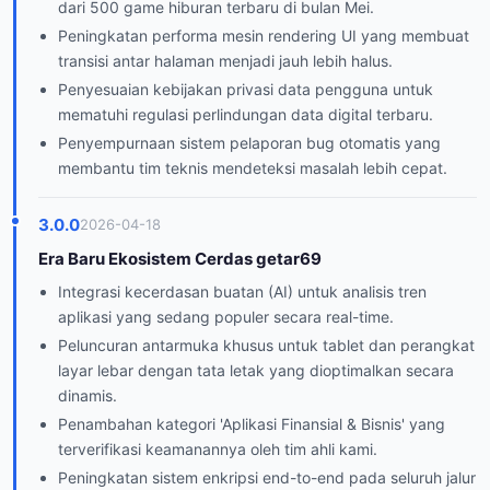
dari 500 game hiburan terbaru di bulan Mei.
Peningkatan performa mesin rendering UI yang membuat
transisi antar halaman menjadi jauh lebih halus.
Penyesuaian kebijakan privasi data pengguna untuk
mematuhi regulasi perlindungan data digital terbaru.
Penyempurnaan sistem pelaporan bug otomatis yang
membantu tim teknis mendeteksi masalah lebih cepat.
3.0.0
2026-04-18
Era Baru Ekosistem Cerdas getar69
Integrasi kecerdasan buatan (AI) untuk analisis tren
aplikasi yang sedang populer secara real-time.
Peluncuran antarmuka khusus untuk tablet dan perangkat
layar lebar dengan tata letak yang dioptimalkan secara
dinamis.
Penambahan kategori 'Aplikasi Finansial & Bisnis' yang
terverifikasi keamanannya oleh tim ahli kami.
Peningkatan sistem enkripsi end-to-end pada seluruh jalur