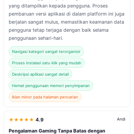
yang ditampilkan kepada pengguna. Proses
pembaruan versi aplikasi di dalam platform ini juga
berjalan sangat mulus, memastikan keamanan data
pengguna tetap terjaga dengan baik selama
penggunaan sehari-hari.
Navigasi kategori sangat terorganisir
Proses instalasi satu klik yang mudah
Deskripsi aplikasi sangat detail
Hemat penggunaan memori penyimpanan
Iklan minor pada halaman pencarian
★
★
★
★
★
4.9
Andi
Pengalaman Gaming Tanpa Batas dengan