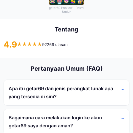
getar69 Preview - Resmi
Unduh
Tentang
4.9
★
★
★
★
★
92266 ulasan
Pertanyaan Umum (FAQ)
Apa itu getar69 dan jenis perangkat lunak apa
yang tersedia di sini?
Bagaimana cara melakukan login ke akun
getar69 saya dengan aman?