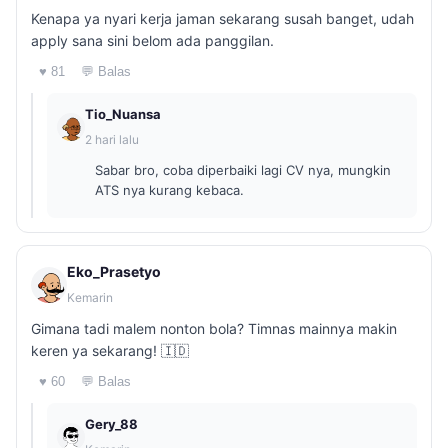
Kenapa ya nyari kerja jaman sekarang susah banget, udah
apply sana sini belom ada panggilan.
♥ 81
💬 Balas
Tio_Nuansa
2 hari lalu
Sabar bro, coba diperbaiki lagi CV nya, mungkin
ATS nya kurang kebaca.
Eko_Prasetyo
Kemarin
Gimana tadi malem nonton bola? Timnas mainnya makin
keren ya sekarang! 🇮🇩
♥ 60
💬 Balas
Gery_88