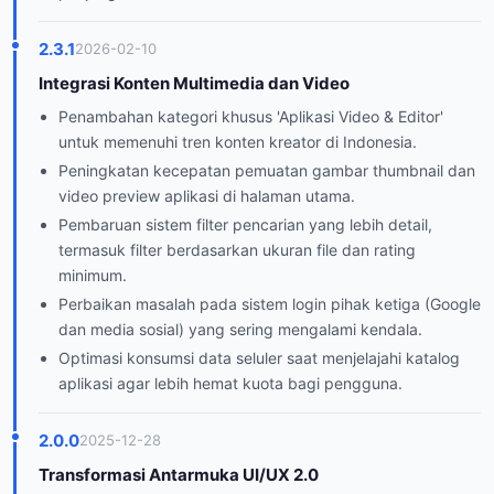
2.3.1
2026-02-10
Integrasi Konten Multimedia dan Video
Penambahan kategori khusus 'Aplikasi Video & Editor'
untuk memenuhi tren konten kreator di Indonesia.
Peningkatan kecepatan pemuatan gambar thumbnail dan
video preview aplikasi di halaman utama.
Pembaruan sistem filter pencarian yang lebih detail,
termasuk filter berdasarkan ukuran file dan rating
minimum.
Perbaikan masalah pada sistem login pihak ketiga (Google
dan media sosial) yang sering mengalami kendala.
Optimasi konsumsi data seluler saat menjelajahi katalog
aplikasi agar lebih hemat kuota bagi pengguna.
2.0.0
2025-12-28
Transformasi Antarmuka UI/UX 2.0